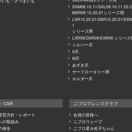
がいも・さつまいも
SXM08.10.11/SXL08.10.11.20.
MXR08.10.20.21シリーズ⽤
LXR10.20.21/DXR10.20.21/EXR
1
シリーズ⽤
LXR08/DXR08/EXR08 シリー
シルバー⽖
S⽖
M⽖
あずき⽖
サーフロータリー⽤
ホルダー爪
・CSR
ニプロフレンズクラブ
経営方針・レポート
会員の皆様へ
への取組み
ニプロウェーブ
の保全
ニプロ君＆松子ちゃん