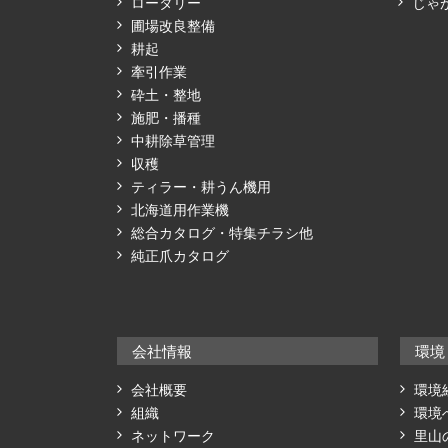
ロータリー
じゃ
圃場改良整備
耕起
牽引作業
砕土・整地
施肥・播種
中耕除草管理
収穫
ティラー・耕うん機用
北海道用作業機
総合カタログ・特集チラシ他
純正爪カタログ
会社情報
環境
会社概要
環境
組織
環境
ネットワーク
里山