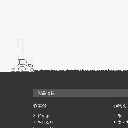
製品情報
作業機
作物別
代かき
米
あぜぬり
麦・