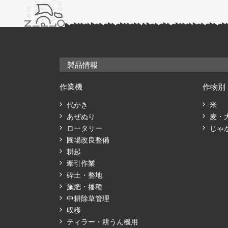
製品情報
作業機
作物別
代かき
米
あぜぬり
麦・
ロータリー
じゃ
圃場改良整備
耕起
牽引作業
砕土・整地
施肥・播種
中耕除草管理
収穫
ティラー・耕うん機用