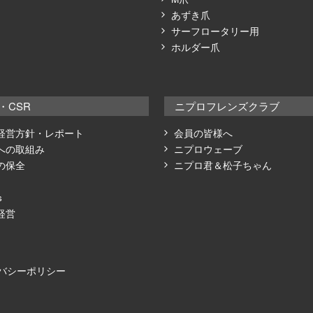
あずき⽖
サーフロータリー⽤
ホルダー爪
・CSR
ニプロフレンズクラブ
経営方針・レポート
会員の皆様へ
への取組み
ニプロウェーブ
の保全
ニプロ君＆松子ちゃん
s
経営
バシーポリシー