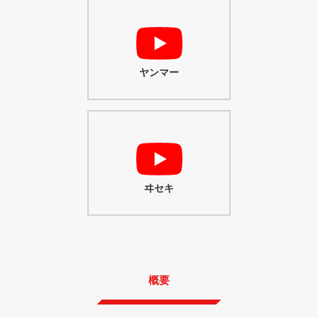
ヤンマー
ヰセキ
概要