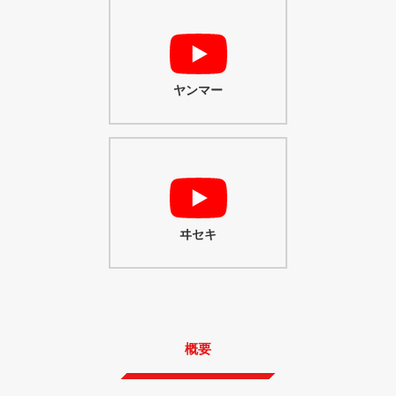
ヤンマー
ヰセキ
概要