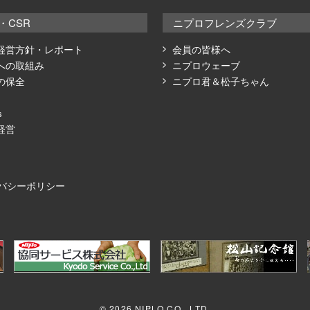
・CSR
ニプロフレンズクラブ
経営方針・レポート
会員の皆様へ
への取組み
ニプロウェーブ
の保全
ニプロ君＆松子ちゃん
s
経営
バシーポリシー
©
2026 NIPLO CO., LTD.