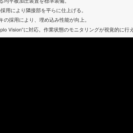
る均平板加圧装置を標準装備。
の採用により隣接部を平らに仕上げる。
キの採用により、埋め込み性能が向上。
plo Vision”に対応。作業状態のモニタリングが視覚的に行