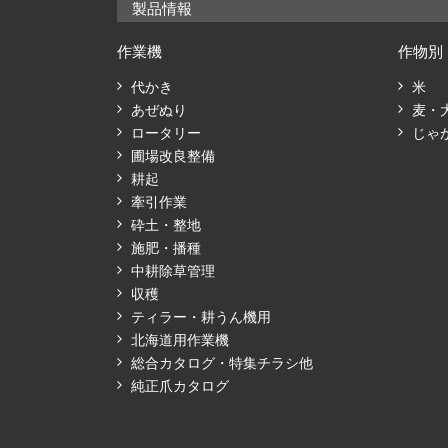
製品情報
作業機
作物別
代かき
米
あぜぬり
麦・
ロータリー
じゃ
圃場改良整備
耕起
牽引作業
砕土・整地
施肥・播種
中耕除草管理
収穫
ティラー・耕うん機用
北海道用作業機
総合カタログ・特集チラシ他
純正爪カタログ